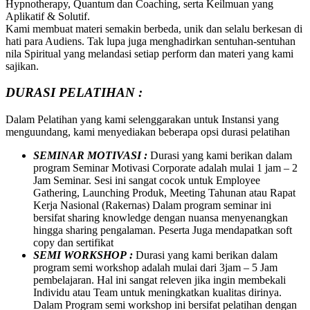
Hypnotherapy, Quantum dan Coaching, serta Keilmuan yang
Aplikatif & Solutif.
Kami membuat materi semakin berbeda, unik dan selalu berkesan di
hati para Audiens. Tak lupa juga menghadirkan sentuhan-sentuhan
nila Spiritual yang melandasi setiap perform dan materi yang kami
sajikan.
DURASI PELATIHAN :
Dalam Pelatihan yang kami selenggarakan untuk Instansi yang
menguundang, kami menyediakan beberapa opsi durasi pelatihan
SEMINAR MOTIVASI :
Durasi yang kami berikan dalam
program Seminar Motivasi Corporate adalah mulai 1 jam – 2
Jam Seminar. Sesi ini sangat cocok untuk Employee
Gathering, Launching Produk, Meeting Tahunan atau Rapat
Kerja Nasional (Rakernas) Dalam program seminar ini
bersifat sharing knowledge dengan nuansa menyenangkan
hingga sharing pengalaman. Peserta Juga mendapatkan soft
copy dan sertifikat
SEMI WORKSHOP :
Durasi yang kami berikan dalam
program semi workshop adalah mulai dari 3jam – 5 Jam
pembelajaran. Hal ini sangat releven jika ingin membekali
Individu atau Team untuk meningkatkan kualitas dirinya.
Dalam Program semi workshop ini bersifat pelatihan dengan