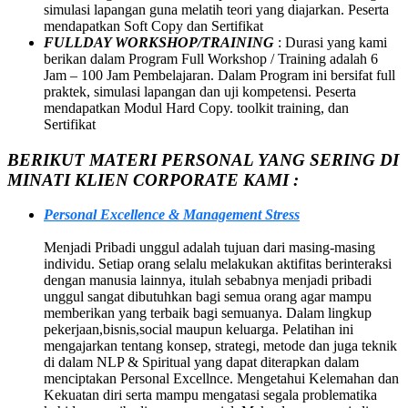
simulasi lapangan guna melatih teori yang diajarkan. Peserta
mendapatkan Soft Copy dan Sertifikat
FULLDAY WORKSHOP/TRAINING
: Durasi yang kami
berikan dalam Program Full Workshop / Training adalah 6
Jam – 100 Jam Pembelajaran. Dalam Program ini bersifat full
praktek, simulasi lapangan dan uji kompetensi. Peserta
mendapatkan Modul Hard Copy. toolkit training, dan
Sertifikat
BERIKUT MATERI PERSONAL YANG SERING DI
MINATI KLIEN CORPORATE KAMI :
Personal Excellence & Management Stress
Menjadi Pribadi unggul adalah tujuan dari masing-masing
individu. Setiap orang selalu melakukan aktifitas berinteraksi
dengan manusia lainnya, itulah sebabnya menjadi pribadi
unggul sangat dibutuhkan bagi semua orang agar mampu
memberikan yang terbaik bagi semuanya. Dalam lingkup
pekerjaan,bisnis,social maupun keluarga. Pelatihan ini
mengajarkan tentang konsep, strategi, metode dan juga teknik
di dalam NLP & Spiritual yang dapat diterapkan dalam
menciptakan Personal Excellnce. Mengetahui Kelemahan dan
Kekuatan diri serta mampu mengatasi segala problematika