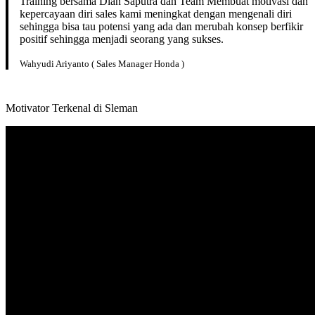
Training bersama Dian Saputra dan Team Membuat motivasi dan
kepercayaan diri sales kami meningkat dengan mengenali diri
sehingga bisa tau potensi yang ada dan merubah konsep berfikir
positif sehingga menjadi seorang yang sukses.
Wahyudi Ariyanto ( Sales Manager Honda )
Motivator Terkenal di Sleman