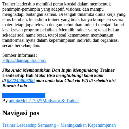
Trainer leadership memiliki peran krusial dalam membentuk
pemimpin-pemimpin yang adaptif, visioner, dan mampu
menghadapi tantangan zaman. Di tengah dinamika dunia kerja yang
terus berubah, kehadiran trainer yang tidak hanya kompeten secara
materi tetapi juga relevan dengan kebutuhan industri menjadi kunci
kesuksesan program pelatihan. Memilih trainer yang tepat bukan
sekadar soal nama besar, tetapi soal kemampuan membangun
transformasi nyata dalam kepemimpinan individu dan organisasi
secara berkelanjutan.
Sumber Informasi :
Https://diansaputra.com/
Jika Anda Membutuhkan Dan Ingin Mengundang
Trainer
Leadership
Bali
Maka Bisa menghubungi kami
kami
di
082245009200
atau anda bisa Chat via WA di sebelah kiri
Bawah Anda
.
Trainer Leadership Bali
By
admin
Mei 2, 2025
Motivator & Trainer
Navigasi pos
Trainer Leadership Semarang – Meningkatkan Kepemimpinan