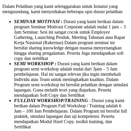
Dalam Pelatihan yang kami selenggarakan untuk Instansi yang
menguundang, kami menyediakan beberapa opsi durasi pelatihan
SEMINAR MOTIVASI :
Durasi yang kami berikan dalam
program Seminar Motivasi Corporate adalah mulai 1 jam – 3
Jam Seminar. Sesi ini sangat cocok untuk Employee
Gathering, Launching Produk, Meeting Tahunan atau Rapat
Kerja Nasional (Rakernas) Dalam program seminar ini
bersifat sharing knowledge dengan nuansa menyenangkan
hingga sharing pengalaman. Peserta Juga mendapatkan soft
copy dan sertifikat
SEMI WORKSHOP :
Durasi yang kami berikan dalam
program semi workshop adalah mulai dari 3jam – 5 Jam
pembelajaran. Hal ini sangat relevan jika ingin membekali
Individu atau Team untuk meningkatkan kualitas. Dalam
Program semi workshop ini bersifat pelatihan dengan simulasi
lapangan. Guna melatih teori yang diajarkan. Peserta
mendapatkan Soft Copy dan Sertifikat
FULLDAY WORKSHOP/TRAINING
: Durasi yang kami
berikan dalam Program Full Workshop / Training adalah 6
Jam – 100 Jam Pembelajaran. Dalam Program ini bersifat full
praktek, simulasi lapangan dan uji kompetensi. Peserta
mendapatkan Modul Hard Copy. toolkit training, dan
Sertifikat