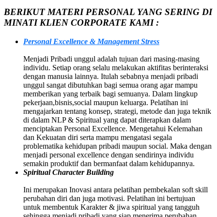
BERIKUT MATERI PERSONAL YANG SERING DI
MINATI KLIEN CORPORATE KAMI :
Personal Excellence & Management Stress
Menjadi Pribadi unggul adalah tujuan dari masing-masing
individu. Setiap orang selalu melakukan aktifitas berinteraksi
dengan manusia lainnya. Itulah sebabnya menjadi pribadi
unggul sangat dibutuhkan bagi semua orang agar mampu
memberikan yang terbaik bagi semuanya. Dalam lingkup
pekerjaan,bisnis,social maupun keluarga. Pelatihan ini
mengajarkan tentang konsep, strategi, metode dan juga teknik
di dalam NLP & Spiritual yang dapat diterapkan dalam
menciptakan Personal Excellence. Mengetahui Kelemahan
dan Kekuatan diri serta mampu mengatasi segala
problematika kehidupan pribadi maupun social. Maka dengan
menjadi personal excellence dengan sendirinya individu
semakin produktif dan bermanfaat dalam kehidupannya.
Spiritual Character Building
Ini merupakan Inovasi antara pelatihan pembekalan soft skill
perubahan diri dan juga motivasi. Pelatihan ini bertujuan
untuk membentuk Karakter & jiwa spiritual yang tangguh
sehingga menjadi pribadi yang siap menerima perubahan