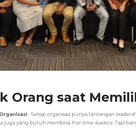
 Orang saat Memili
Organisasi
: Setiap organisasi punya tantangan leader
da juga yang butuh membina
first-time leaders
. Tapi ba