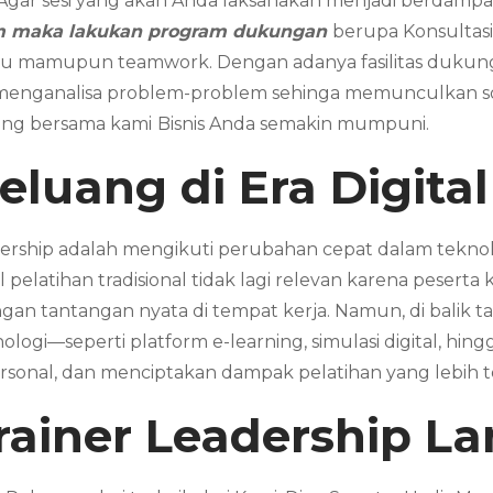
. Agar sesi yang akan Anda laksanakan menjadi berdampak
am maka lakukan program dukungan
berupa Konsultasi
dividu mamupun teamwork. Dengan adanya fasilitas duk
 menganalisa problem-problem sehinga memunculkan sol
ring bersama kami
Bisnis Anda semakin mumpuni.
luang di Era Digital
adership adalah mengikuti perubahan cepat dalam teknolo
l pelatihan tradisional tidak lagi relevan karena peser
engan tantangan nyata di tempat kerja. Namun, di balik
ogi—seperti platform e-learning, simulasi digital, hin
sonal, dan menciptakan dampak pelatihan yang lebih t
rainer Leadership
La