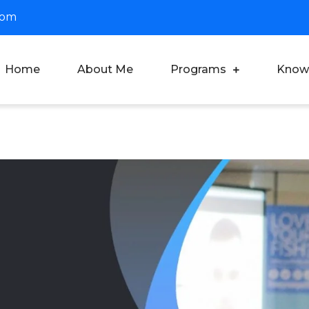
com
Home
About Me
Programs
Know
oach Dian Saputra
fesional Corporate Trainer & Motivator Indonesia