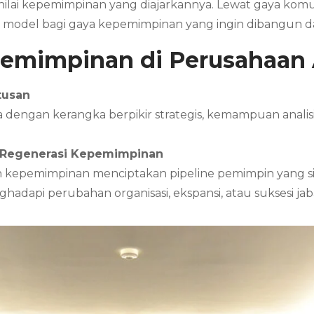
i-nilai kepemimpinan yang diajarkannya. Lewat gaya kom
le model bagi gaya kepemimpinan yang ingin dibangun da
pemimpinan di Perusahaan
tusan
engan kerangka berpikir strategis, kemampuan analisis 
 Regenerasi Kepemimpinan
 kepemimpinan menciptakan pipeline pemimpin yang siap
adapi perubahan organisasi, ekspansi, atau suksesi jab