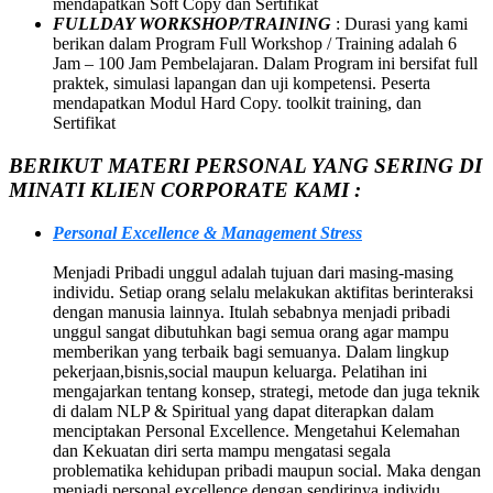
mendapatkan Soft Copy dan Sertifikat
FULLDAY WORKSHOP/TRAINING
: Durasi yang kami
berikan dalam Program Full Workshop / Training adalah 6
Jam – 100 Jam Pembelajaran. Dalam Program ini bersifat full
praktek, simulasi lapangan dan uji kompetensi. Peserta
mendapatkan Modul Hard Copy. toolkit training, dan
Sertifikat
BERIKUT MATERI PERSONAL YANG SERING DI
MINATI KLIEN CORPORATE KAMI :
Personal Excellence & Management Stress
Menjadi Pribadi unggul adalah tujuan dari masing-masing
individu. Setiap orang selalu melakukan aktifitas berinteraksi
dengan manusia lainnya. Itulah sebabnya menjadi pribadi
unggul sangat dibutuhkan bagi semua orang agar mampu
memberikan yang terbaik bagi semuanya. Dalam lingkup
pekerjaan,bisnis,social maupun keluarga. Pelatihan ini
mengajarkan tentang konsep, strategi, metode dan juga teknik
di dalam NLP & Spiritual yang dapat diterapkan dalam
menciptakan Personal Excellence. Mengetahui Kelemahan
dan Kekuatan diri serta mampu mengatasi segala
problematika kehidupan pribadi maupun social. Maka dengan
menjadi personal excellence dengan sendirinya individu