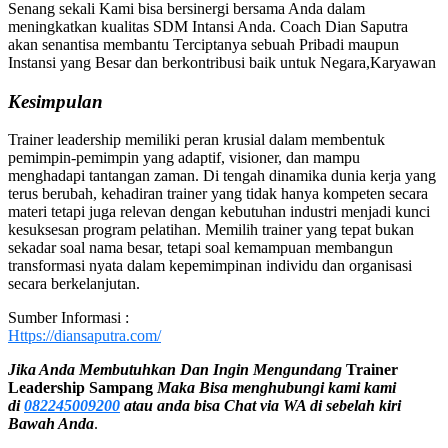
Senang sekali Kami bisa bersinergi bersama Anda dalam
meningkatkan kualitas SDM Intansi Anda. Coach Dian Saputra
akan senantisa membantu Terciptanya sebuah Pribadi maupun
Instansi yang Besar dan berkontribusi baik untuk Negara,Karyawan
Kesimpulan
Trainer leadership memiliki peran krusial dalam membentuk
pemimpin-pemimpin yang adaptif, visioner, dan mampu
menghadapi tantangan zaman. Di tengah dinamika dunia kerja yang
terus berubah, kehadiran trainer yang tidak hanya kompeten secara
materi tetapi juga relevan dengan kebutuhan industri menjadi kunci
kesuksesan program pelatihan. Memilih trainer yang tepat bukan
sekadar soal nama besar, tetapi soal kemampuan membangun
transformasi nyata dalam kepemimpinan individu dan organisasi
secara berkelanjutan.
Sumber Informasi :
Https://diansaputra.com/
Jika Anda Membutuhkan Dan Ingin Mengundang
Trainer
Leadership
Sampang
Maka Bisa menghubungi kami
kami
di
082245009200
atau anda bisa Chat via WA di sebelah kiri
Bawah Anda
.