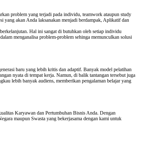
sarkan problem yang terjadi pada individu, teamwork ataupun study
 sesi yang akan Anda laksanakan menjadi berdampak, Aplikatif dan
rkelanjutan. Hal ini sangat di butuhkan oleh setiap individu
i dalam menganalisa problem-problem sehinga memunculkan solusi
generasi baru yang lebih kritis dan adaptif. Banyak model pelatihan
tangan nyata di tempat kerja. Namun, di balik tantangan tersebut juga
angkau lebih banyak audiens, memberikan pengalaman belajar yang
 kualitas Karyawan dan Pertumbuhan Bisnis Anda. Dengan
 Negara maupun Swasta yang bekerjasama dengan kami untuk