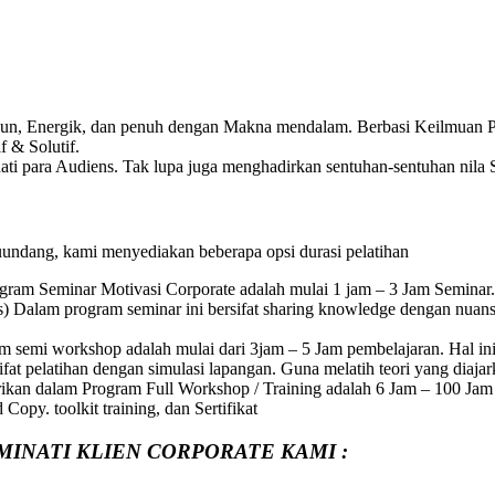
Fun, Energik, dan penuh dengan Makna mendalam. Berbasi Keilmuan Ps
 & Solutif.
ti para Audiens. Tak lupa juga menghadirkan sentuhan-sentuhan nila S
uundang, kami menyediakan beberapa opsi durasi pelatihan
gram Seminar Motivasi Corporate adalah mulai 1 jam – 3 Jam Seminar.
) Dalam program seminar ini bersifat sharing knowledge dengan nuan
 semi workshop adalah mulai dari 3jam – 5 Jam pembelajaran. Hal ini
at pelatihan dengan simulasi lapangan. Guna melatih teori yang diajar
rikan dalam Program Full Workshop / Training adalah 6 Jam – 100 Jam P
opy. toolkit training, dan Sertifikat
MINATI KLIEN CORPORATE KAMI :