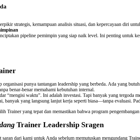
nda
pikir strategis, kemampuan analisis situasi, dan kepercayaan diri unt
mimpinan
ciptakan pipeline pemimpin yang siap naik level. Ini penting untuk 
ainer
ap organisasi punya tantangan leadership yang berbeda. Ada yang butu
tanpa benar-benar memahami kebutuhan internal.
dar “mengisi waktu”. Ini adalah investasi. Tapi banyak yang tergoda m
sai, banyak yang langsung lanjut kerja seperti biasa—tanpa evaluasi. Pa
ilih Trainer yang tepat dan memastikan bahwa program pengembangan 
ndang
Trainer Leadership
Sragen
t saran dari kami untuk Anda sebelum memutuskan mengundang Traine