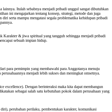
ia lainnya. Itulah sebabnya menjadi pribadi unggul sangat dibutuhkan
han ini mengajarkan tentang konsep, strategi, metode dan juga
 diri serta mampu mengatasi segala problematika kehidupan pribadi
upannya.
uk Karakter & jiwa spiritual yang tangguh sehingga menjadi pribadi
mencapai sebuah impian hidup.
ng dari para pemimpin yang membawahi para Anggotanya menuju
a perusahaannya menjadi lebih sukses dan meningkat omsetnya.
vice excellence). Dengan berinteraksi maka kita dapat membangun
katakan sebagai salah satu kebutuhan pokok dalam perusahaan yang
a diri), perubahan perilaku, pembentukan karakter, komunikasi