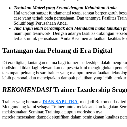
Tentukan Materi yang Sesuai dengan Kebutuhan Anda.
Hal tersebut sangat fundamental tetapi sangat berpengaruh bes
case yang terjadi pada perusahaan. Dan tentunya Fasilitas Tra
Solutif bagi Perusahaan Anda.
Jika Ingin lebih berdampak dan Mendalam maka lakukan 
mamupun teamwork. Dengan adanya fasilitas dukungan tersebu
terbaik untuk perusahaan. Anda Bisa memanfaatkan fasilitas ko
Tantangan dan Peluang di Era Digital
Di era digital, tantangan utama bagi trainer leadership adalah mengik
tradisional tidak lagi relevan karena peserta kini menginginkan pende
tersimpan peluang besar: trainer yang mampu memanfaatkan teknologi
lebih personal, dan menciptakan dampak pelatihan yang lebih terukur
REKOMENDASI
Trainer Leadership
Srag
Trainer yang bernama
DIAN SAPUTRA
, menjadi Rekomendasi ter
Mengundang kami sebagai Trainer untuk melaksanakan kegiatan Sem
melaksanakan Seminar, Training ataupun workshop nya.
mereka merasakan dampak signifikan dalam peningkatan kualitas pe