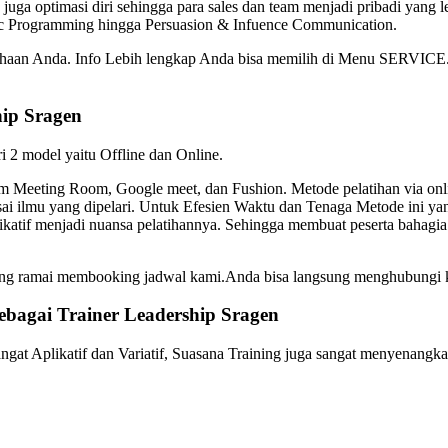
 juga optimasi diri sehingga para sales dan team menjadi pribadi yang l
tic Programming hingga Persuasion & Infuence Communication.
usahaan Anda. Info Lebih lengkap Anda bisa memilih di Menu SERVICE.
hip
Sragen
ri 2 model yaitu Offline dan Online.
Meeting Room, Google meet, dan Fushion. Metode pelatihan via online
ai ilmu yang dipelari. Untuk Efesien Waktu dan Tenaga Metode ini yan
plikatif menjadi nuansa pelatihannya. Sehingga membuat peserta bah
edang ramai membooking jadwal kami.Anda bisa langsung menghubungi
ebagai
Trainer Leadership
Sragen
gat Aplikatif dan Variatif, Suasana Training juga sangat menyenangka