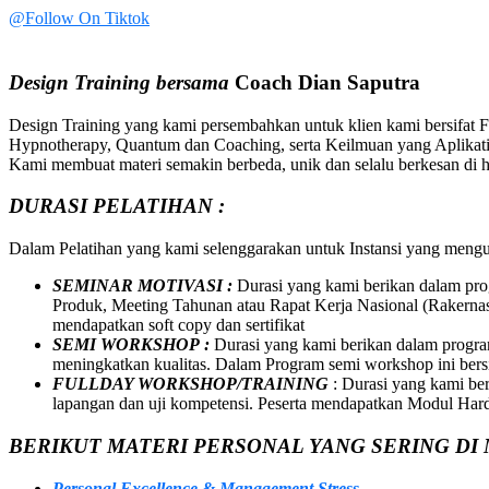
@Follow On Tiktok
Design Training bersama
Coach Dian Saputra
Design Training yang kami persembahkan untuk klien kami bersifat 
Hypnotherapy, Quantum dan Coaching, serta Keilmuan yang Aplikatif
Kami membuat materi semakin berbeda, unik dan selalu berkesan di ha
DURASI PELATIHAN :
Dalam Pelatihan yang kami selenggarakan untuk Instansi yang meng
SEMINAR MOTIVASI :
Durasi yang kami berikan dalam pro
Produk, Meeting Tahunan atau Rapat Kerja Nasional (Rakernas
mendapatkan soft copy dan sertifikat
SEMI WORKSHOP :
Durasi yang kami berikan dalam program
meningkatkan kualitas. Dalam Program semi workshop ini bersif
FULLDAY WORKSHOP/TRAINING
: Durasi yang kami be
lapangan dan uji kompetensi. Peserta mendapatkan Modul Hard C
BERIKUT MATERI PERSONAL YANG SERING DI 
Personal Excellence & Management Stress