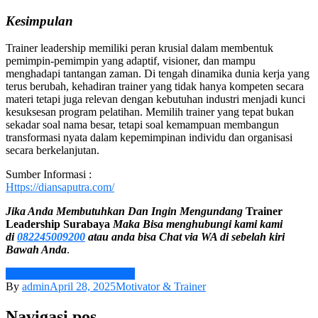
Kesimpulan
Trainer leadership memiliki peran krusial dalam membentuk
pemimpin-pemimpin yang adaptif, visioner, dan mampu
menghadapi tantangan zaman. Di tengah dinamika dunia kerja yang
terus berubah, kehadiran trainer yang tidak hanya kompeten secara
materi tetapi juga relevan dengan kebutuhan industri menjadi kunci
kesuksesan program pelatihan. Memilih trainer yang tepat bukan
sekadar soal nama besar, tetapi soal kemampuan membangun
transformasi nyata dalam kepemimpinan individu dan organisasi
secara berkelanjutan.
Sumber Informasi :
Https://diansaputra.com/
Jika Anda Membutuhkan Dan Ingin Mengundang
Trainer
Leadership Surabaya
Maka Bisa menghubungi kami
kami
di
082245009200
atau anda bisa Chat via WA di sebelah kiri
Bawah Anda
.
Trainer Leadership Surabaya
By
admin
April 28, 2025
Motivator & Trainer
Navigasi pos