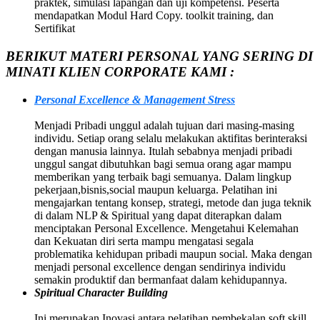
praktek, simulasi lapangan dan uji kompetensi. Peserta
mendapatkan Modul Hard Copy. toolkit training, dan
Sertifikat
BERIKUT MATERI PERSONAL YANG SERING DI
MINATI KLIEN CORPORATE KAMI :
Personal Excellence & Management Stress
Menjadi Pribadi unggul adalah tujuan dari masing-masing
individu. Setiap orang selalu melakukan aktifitas berinteraksi
dengan manusia lainnya. Itulah sebabnya menjadi pribadi
unggul sangat dibutuhkan bagi semua orang agar mampu
memberikan yang terbaik bagi semuanya. Dalam lingkup
pekerjaan,bisnis,social maupun keluarga. Pelatihan ini
mengajarkan tentang konsep, strategi, metode dan juga teknik
di dalam NLP & Spiritual yang dapat diterapkan dalam
menciptakan Personal Excellence. Mengetahui Kelemahan
dan Kekuatan diri serta mampu mengatasi segala
problematika kehidupan pribadi maupun social. Maka dengan
menjadi personal excellence dengan sendirinya individu
semakin produktif dan bermanfaat dalam kehidupannya.
Spiritual Character Building
Ini merupakan Inovasi antara pelatihan pembekalan soft skill