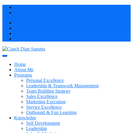
Skip
082245009200
to
admin@diansaputra.com
content
Profesional Corporate Trainer & Motivator Indonesia
Coach Dian Saputra
Home
About Me
Programs
Personal Excellence
Leadership & Teamwork Management
Team Building Strategy
Sales Excellence
Marketing Execution
Service Excellence
Outbound & Fun Learning
Knowledge
Self Development
Leadership