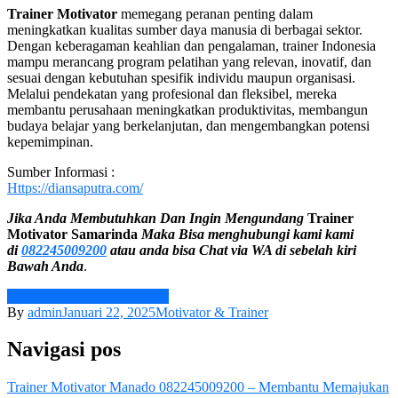
Trainer Motivator
memegang peranan penting dalam
meningkatkan kualitas sumber daya manusia di berbagai sektor.
Dengan keberagaman keahlian dan pengalaman, trainer Indonesia
mampu merancang program pelatihan yang relevan, inovatif, dan
sesuai dengan kebutuhan spesifik individu maupun organisasi.
Melalui pendekatan yang profesional dan fleksibel, mereka
membantu perusahaan meningkatkan produktivitas, membangun
budaya belajar yang berkelanjutan, dan mengembangkan potensi
kepemimpinan.
Sumber Informasi :
Https://diansaputra.com/
Jika Anda Membutuhkan Dan Ingin Mengundang
Trainer
Motivator
Samarinda
Maka Bisa menghubungi kami
kami
di
082245009200
atau anda bisa Chat via WA di sebelah kiri
Bawah Anda
.
Trainer Motivator Samarinda
By
admin
Januari 22, 2025
Motivator & Trainer
Navigasi pos
Trainer Motivator Manado 082245009200 – Membantu Memajukan