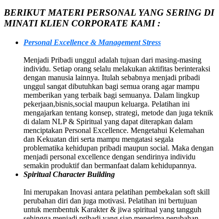
BERIKUT MATERI PERSONAL YANG SERING DI
MINATI KLIEN CORPORATE KAMI :
Personal Excellence & Management Stress
Menjadi Pribadi unggul adalah tujuan dari masing-masing
individu. Setiap orang selalu melakukan aktifitas berinteraksi
dengan manusia lainnya. Itulah sebabnya menjadi pribadi
unggul sangat dibutuhkan bagi semua orang agar mampu
memberikan yang terbaik bagi semuanya. Dalam lingkup
pekerjaan,bisnis,social maupun keluarga. Pelatihan ini
mengajarkan tentang konsep, strategi, metode dan juga teknik
di dalam NLP & Spiritual yang dapat diterapkan dalam
menciptakan Personal Excellence. Mengetahui Kelemahan
dan Kekuatan diri serta mampu mengatasi segala
problematika kehidupan pribadi maupun social. Maka dengan
menjadi personal excellence dengan sendirinya individu
semakin produktif dan bermanfaat dalam kehidupannya.
Spiritual Character Building
Ini merupakan Inovasi antara pelatihan pembekalan soft skill
perubahan diri dan juga motivasi. Pelatihan ini bertujuan
untuk membentuk Karakter & jiwa spiritual yang tangguh
sehingga menjadi pribadi yang siap menerima perubahan