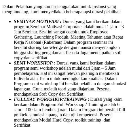
Dalam Pelatihan yang kami selenggarakan untuk Instansi yang
menguundang, kami menyediakan beberapa opsi durasi pelatihan
SEMINAR MOTIVASI :
Durasi yang kami berikan dalam
program Seminar Motivasi Corporate adalah mulai 1 jam – 3
Jam Seminar. Sesi ini sangat cocok untuk Employee
Gathering, Launching Produk, Meeting Tahunan atau Rapat
Kerja Nasional (Rakernas) Dalam program seminar ini
bersifat sharing knowledge dengan nuansa menyenangkan
hingga sharing pengalaman. Peserta Juga mendapatkan soft
copy dan sertifikat
SEMI WORKSHOP :
Durasi yang kami berikan dalam
program semi workshop adalah mulai dari 3jam – 5 Jam
pembelajaran. Hal ini sangat relevan jika ingin membekali
Individu atau Team untuk meningkatkan kualitas. Dalam
Program semi workshop ini bersifat pelatihan dengan simulasi
lapangan. Guna melatih teori yang diajarkan. Peserta
mendapatkan Soft Copy dan Sertifikat
FULLDAY WORKSHOP/TRAINING
: Durasi yang kami
berikan dalam Program Full Workshop / Training adalah 6
Jam – 100 Jam Pembelajaran. Dalam Program ini bersifat full
praktek, simulasi lapangan dan uji kompetensi. Peserta
mendapatkan Modul Hard Copy. toolkit training, dan
Sertifikat