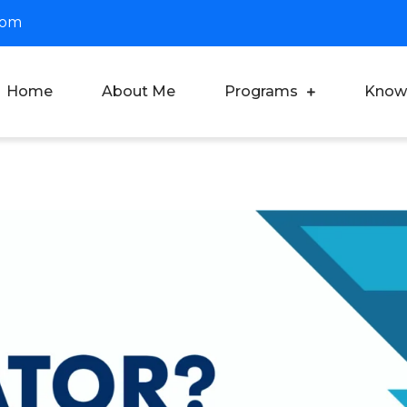
com
Home
About Me
Programs
Know
oach Dian Saputra
fesional Corporate Trainer & Motivator Indonesia