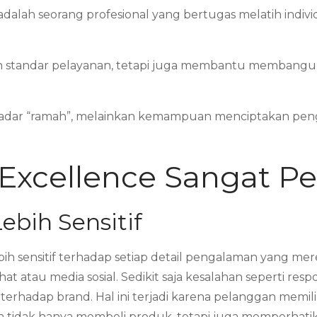
adalah seorang profesional yang bertugas melatih ind
rkan standar pelayanan, tetapi juga membantu membangun
sekadar “ramah”, melainkan kemampuan menciptakan pe
Excellence Sangat Pe
ebih Sensitif
lebih sensitif terhadap setiap detail pengalaman yang mere
at atau media sosial. Sedikit saja kesalahan seperti re
hadap brand. Hal ini terjadi karena pelanggan memiliki
a tidak hanya membeli produk, tetapi juga memperhat