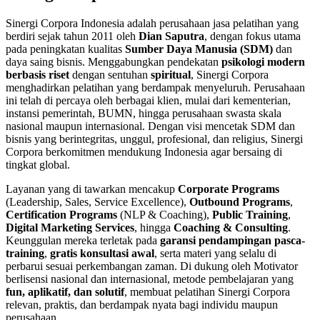
Sinergi Corpora Indonesia adalah perusahaan jasa pelatihan yang
berdiri sejak tahun 2011 oleh
Dian Saputra
, dengan fokus utama
pada peningkatan kualitas
Sumber Daya Manusia (SDM)
dan
daya saing bisnis. Menggabungkan pendekatan
psikologi modern
berbasis riset
dengan sentuhan
spiritual
, Sinergi Corpora
menghadirkan pelatihan yang berdampak menyeluruh. Perusahaan
ini telah di percaya oleh berbagai klien, mulai dari kementerian,
instansi pemerintah, BUMN, hingga perusahaan swasta skala
nasional maupun internasional. Dengan visi mencetak SDM dan
bisnis yang berintegritas, unggul, profesional, dan religius, Sinergi
Corpora berkomitmen mendukung Indonesia agar bersaing di
tingkat global.
Layanan yang di tawarkan mencakup
Corporate Programs
(Leadership, Sales, Service Excellence),
Outbound Programs
,
Certification Programs
(NLP & Coaching),
Public Training
,
Digital Marketing Services
, hingga
Coaching & Consulting
.
Keunggulan mereka terletak pada
garansi pendampingan pasca-
training
,
gratis konsultasi awal
, serta materi yang selalu di
perbarui sesuai perkembangan zaman. Di dukung oleh Motivator
berlisensi nasional dan internasional, metode pembelajaran yang
fun, aplikatif, dan solutif
, membuat pelatihan Sinergi Corpora
relevan, praktis, dan berdampak nyata bagi individu maupun
perusahaan.