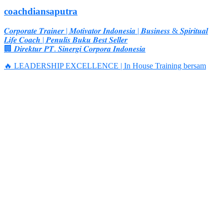
coachdiansaputra
𝑪𝒐𝒓𝒑𝒐𝒓𝒂𝒕𝒆 𝑻𝒓𝒂𝒊𝒏𝒆𝒓 | 𝑴𝒐𝒕𝒊𝒗𝒂𝒕𝒐𝒓 𝑰𝒏𝒅𝒐𝒏𝒆𝒔𝒊𝒂 | 𝑩𝒖𝒔𝒊𝒏𝒆𝒔𝒔 & 𝑺𝒑𝒊𝒓𝒊𝒕𝒖𝒂𝒍
𝑳𝒊𝒇𝒆 𝑪𝒐𝒂𝒄𝒉 | 𝑷𝒆𝒏𝒖𝒍𝒊𝒔 𝑩𝒖𝒌𝒖 𝑩𝒆𝒔𝒕 𝑺𝒆𝒍𝒍𝒆𝒓
🏢 𝑫𝒊𝒓𝒆𝒌𝒕𝒖𝒓 𝑷𝑻. 𝑺𝒊𝒏𝒆𝒓𝒈𝒊 𝑪𝒐𝒓𝒑𝒐𝒓𝒂 𝑰𝒏𝒅𝒐𝒏𝒆𝒔𝒊𝒂
🔥 LEADERSHIP EXCELLENCE | In House Training bersam