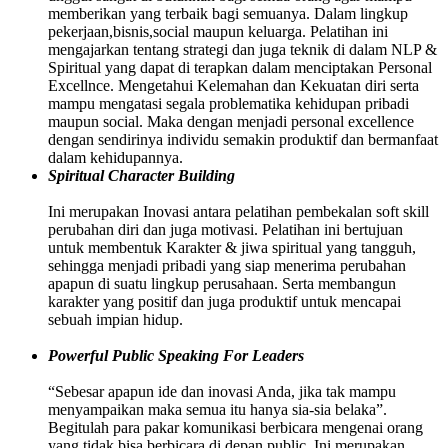
memberikan yang terbaik bagi semuanya. Dalam lingkup
pekerjaan,bisnis,social maupun keluarga. Pelatihan ini
mengajarkan tentang strategi dan juga teknik di dalam NLP &
Spiritual yang dapat di terapkan dalam menciptakan Personal
Excellnce. Mengetahui Kelemahan dan Kekuatan diri serta
mampu mengatasi segala problematika kehidupan pribadi
maupun social. Maka dengan menjadi personal excellence
dengan sendirinya individu semakin produktif dan bermanfaat
dalam kehidupannya.
Spiritual Character Building
Ini merupakan Inovasi antara pelatihan pembekalan soft skill
perubahan diri dan juga motivasi. Pelatihan ini bertujuan
untuk membentuk Karakter & jiwa spiritual yang tangguh,
sehingga menjadi pribadi yang siap menerima perubahan
apapun di suatu lingkup perusahaan. Serta membangun
karakter yang positif dan juga produktif untuk mencapai
sebuah impian hidup.
Powerful Public Speaking For Leaders
“Sebesar apapun ide dan inovasi Anda, jika tak mampu
menyampaikan maka semua itu hanya sia-sia belaka”.
Begitulah para pakar komunikasi berbicara mengenai orang
yang tidak bisa berbicara di depan public. Ini merupakan