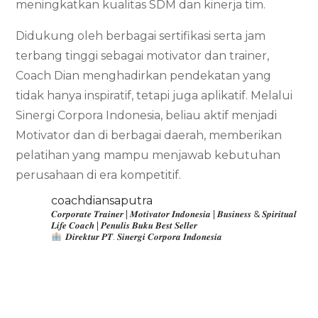
meningkatkan kualitas SDM dan kinerja tim.
Didukung oleh berbagai sertifikasi serta jam
terbang tinggi sebagai motivator dan trainer,
Coach Dian menghadirkan pendekatan yang
tidak hanya inspiratif, tetapi juga aplikatif. Melalui
Sinergi Corpora Indonesia, beliau aktif menjadi
Motivator dan di berbagai daerah, memberikan
pelatihan yang mampu menjawab kebutuhan
perusahaan di era kompetitif.
coachdiansaputra
𝑪𝒐𝒓𝒑𝒐𝒓𝒂𝒕𝒆 𝑻𝒓𝒂𝒊𝒏𝒆𝒓 | 𝑴𝒐𝒕𝒊𝒗𝒂𝒕𝒐𝒓 𝑰𝒏𝒅𝒐𝒏𝒆𝒔𝒊𝒂 | 𝑩𝒖𝒔𝒊𝒏𝒆𝒔𝒔 & 𝑺𝒑𝒊𝒓𝒊𝒕𝒖𝒂𝒍
𝑳𝒊𝒇𝒆 𝑪𝒐𝒂𝒄𝒉 | 𝑷𝒆𝒏𝒖𝒍𝒊𝒔 𝑩𝒖𝒌𝒖 𝑩𝒆𝒔𝒕 𝑺𝒆𝒍𝒍𝒆𝒓
𝑫𝒊𝒓𝒆𝒌𝒕𝒖𝒓 𝑷𝑻. 𝑺𝒊𝒏𝒆𝒓𝒈𝒊 𝑪𝒐𝒓𝒑𝒐𝒓𝒂 𝑰𝒏𝒅𝒐𝒏𝒆𝒔𝒊𝒂