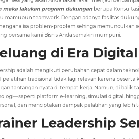
. Agar sesi yang akan Anda laksanakan menjadi berdampak
am maka lakukan program dukungan
berupa Konsultasi
dividu mamupun teamwork. Dengan adanya fasilitas duk
 menganalisa problem-problem sehinga memunculkan sol
ring bersama kami
Bisnis Anda semakin mumpuni.
luang di Era Digital
adership adalah mengikuti perubahan cepat dalam teknolo
l pelatihan tradisional tidak lagi relevan karena peser
engan tantangan nyata di tempat kerja. Namun, di balik
ogi—seperti platform e-learning, simulasi digital, hin
sonal, dan menciptakan dampak pelatihan yang lebih t
rainer Leadership
Se