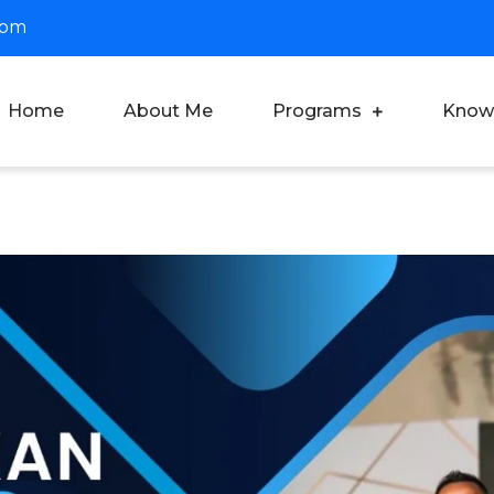
com
Home
About Me
Programs
Know
oach Dian Saputra
fesional Corporate Trainer & Motivator Indonesia