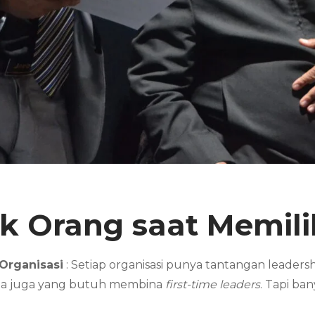
 Orang saat Memili
Organisasi
: Setiap organisasi punya tantangan leader
da juga yang butuh membina
first-time leaders
. Tapi ba