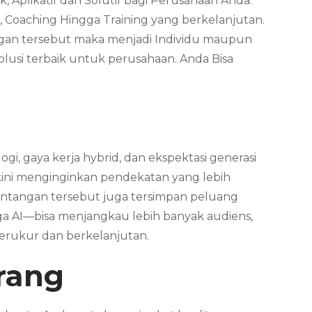
, Aplikatif dan Solutif bagi Perusahaan Anda.
, Coaching Hingga Training yang berkelanjutan.
ungan tersebut maka menjadi Individu maupun
usi terbaik untuk perusahaan. Anda Bisa
gi, gaya kerja hybrid, dan ekspektasi generasi
ta kini menginginkan pendekatan yang lebih
 tantangan tersebut juga tersimpan peluang
gga AI—bisa menjangkau lebih banyak audiens,
erukur dan berkelanjutan.
rang